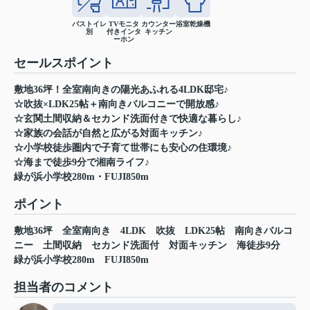
バストイレ
TVモニタ
カウンター
浴室乾燥機
別
付きインタ
キッチン
ーホン
セールスポイント
敷地36坪！全室南向きの陽光あふれる4LDK邸宅♪
☆吹抜×LDK25帖＋南向きバルコニーで開放感♪
☆玄関土間収納＆セカンド洗面付きで快適な暮らし♪
☆家族の会話が自然と広がる対面キッチン♪
☆小学校徒歩圏内で子育て世帯にも安心の住環境♪
☆海まで徒歩9分で湘南ライフ♪
緑が浜小学校280m・FUJI850m
ポイント
敷地36坪
全室南向き
4LDK
吹抜
LDK25帖
南向きバルコ
ニー
土間収納
セカンド洗面付
対面キッチン
海徒歩9分
緑が浜小学校280m
FUJI850m
担当者のコメント