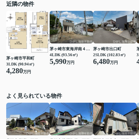
近隣の物件
茅ヶ崎市東海岸南４丁目
茅ヶ崎市出口町
4LDK (93.56㎡)
2SLDK (102.83㎡)
3
茅ヶ崎市平和町
5,990
6,480
万円
万円
3LDK (90.94㎡)
4,280
万円
よく見られている物件