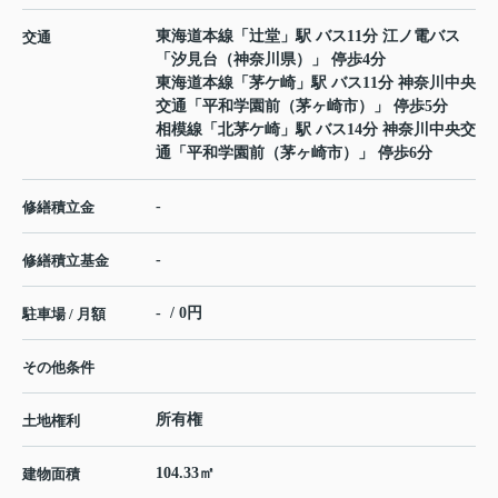
東海道本線
「
辻堂
」駅 バス11分 江ノ電バス
交通
「汐見台（神奈川県）」 停歩4分
東海道本線
「
茅ケ崎
」駅 バス11分 神奈川中央
交通「平和学園前（茅ヶ崎市）」 停歩5分
相模線
「
北茅ケ崎
」駅 バス14分 神奈川中央交
通「平和学園前（茅ヶ崎市）」 停歩6分
-
修繕積立金
-
修繕積立基金
- / 0円
駐車場 / 月額
その他条件
所有権
土地権利
104.33㎡
建物面積