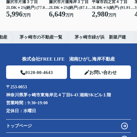
藤沢市片瀬３丁目
藤沢市片瀬海岸３丁目
平塚市四之宮４丁目
2LDK＋2S(納戸) (77.07㎡)
2LDK＋2S(納戸) (87.15㎡)
3LDK＋S(納戸) (91.91㎡)
3
5,996
6,649
2,980
万円
万円
万円
動産
茅ヶ崎市の不動産一覧
茅ヶ崎市緑が浜 新築戸建
株式会社FREE LIFE 湘南ひがし海岸不動産
0120-00-4643
お問い合わせ
〒253-0053
神奈川県茅ヶ崎市東海岸北４丁目6-43 湘南SKビル１階
営業時間：
9:30~19:00
定休日：
水曜日
トップページ