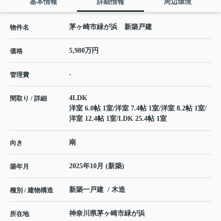
基本情報
詳細情報
周辺環境
茅ヶ崎市緑が浜 新築戸建
物件名
5,980万円
価格
-
管理費
4LDK
間取り / 詳細
洋室 6.0帖 1室
/
洋室 7.4帖 1室
/
洋室 8.2帖 1室
/
洋室 12.4帖 1室
/
LDK 25.4帖 1室
南
向き
2025年10月 (新築)
築年月
新築一戸建 / 木造
種別 / 建物構造
神奈川県
茅ヶ崎市
緑が浜
所在地