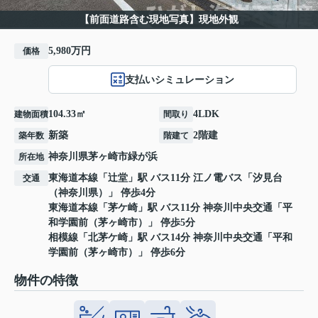
【前面道路含む現地写真】現地外観
5,980万円
価格
支払いシミュレーション
104.33㎡
4LDK
建物面積
間取り
新築
2階建
築年数
階建て
神奈川県
茅ヶ崎市
緑が浜
所在地
東海道本線
「
辻堂
」駅 バス11分 江ノ電バス「汐見台
交通
（神奈川県）」 停歩4分
東海道本線
「
茅ケ崎
」駅 バス11分 神奈川中央交通「平
和学園前（茅ヶ崎市）」 停歩5分
相模線
「
北茅ケ崎
」駅 バス14分 神奈川中央交通「平和
学園前（茅ヶ崎市）」 停歩6分
物件の特徴