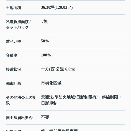
36.30坪(120.02㎡)
土地面積
-/無
私道負担面積 /
セットバック
50%
建ぺい率
100%
容積率
一方(西 公道 6.0m)
接道状況
市街化区域
都市計画
景観法/準防火地域/日影制限有/・斜線制限・
その他法令上の制
限
日影規制
不要
国土法届出要否