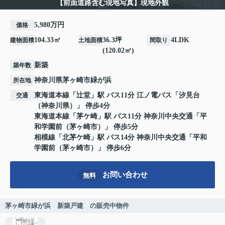
【前面道路含む現地写真】現地外観
5,980万円
価格
104.33㎡
36.3坪
4LDK
建物面積
土地面積
間取り
(120.02㎡)
新築
築年数
神奈川県
茅ヶ崎市
緑が浜
所在地
東海道本線
「
辻堂
」駅 バス11分 江ノ電バス「汐見台
交通
（神奈川県）」 停歩4分
東海道本線
「
茅ケ崎
」駅 バス11分 神奈川中央交通「平
和学園前（茅ヶ崎市）」 停歩5分
相模線
「
北茅ケ崎
」駅 バス14分 神奈川中央交通「平和
学園前（茅ヶ崎市）」 停歩6分
お問い合わせ
無料
茅ヶ崎市緑が浜 新築戸建 の販売中物件