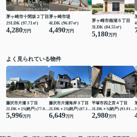
茅ヶ崎市十間坂２丁目
茅ヶ崎市堤
茅ヶ崎市南湖５丁目
2SLDK (97.71㎡)
4LDK (96.87㎡)
4
3LDK (84.55㎡)
4,280
4,490
万円
万円
5,180
万円
よく見られている物件
藤沢市片瀬３丁目
藤沢市片瀬海岸３丁目
平塚市四之宮４丁目
2LDK＋2S(納戸) (77.07㎡)
2LDK＋2S(納戸) (87.15㎡)
3LDK＋S(納戸) (91.91㎡)
3
5,996
6,649
2,980
万円
万円
万円