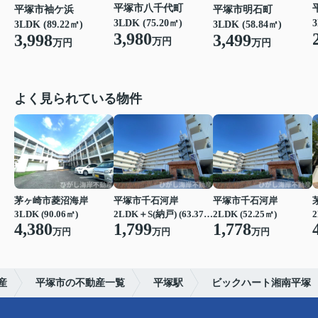
平塚市八千代町
平塚市袖ケ浜
平塚市明石町
3LDK (75.20㎡)
3
3LDK (89.22㎡)
3LDK (58.84㎡)
3,980
3,998
3,499
万円
万円
万円
よく見られている物件
茅ヶ崎市菱沼海岸
平塚市千石河岸
平塚市千石河岸
3LDK (90.06㎡)
2LDK＋S(納戸) (63.37㎡)
2LDK (52.25㎡)
2
4,380
1,799
1,778
万円
万円
万円
産
平塚市の不動産一覧
平塚駅
ビックハート湘南平塚