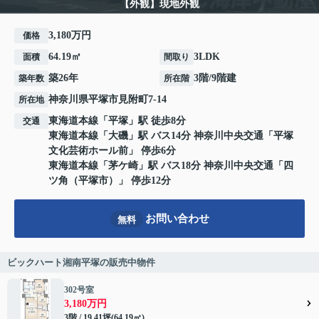
【外観】現地外観
3,180万円
価格
64.19㎡
3LDK
面積
間取り
築26年
3階/9階建
築年数
所在階
神奈川県
平塚市
見附町
7-14
所在地
東海道本線
「
平塚
」駅 徒歩8分
交通
東海道本線
「
大磯
」駅 バス14分 神奈川中央交通「平塚
文化芸術ホール前」 停歩6分
東海道本線
「
茅ケ崎
」駅 バス18分 神奈川中央交通「四
ツ角（平塚市）」 停歩12分
お問い合わせ
無料
ビックハート湘南平塚の販売中物件
302号室
3,180万円
3階 / 19.41坪(64.19㎡)