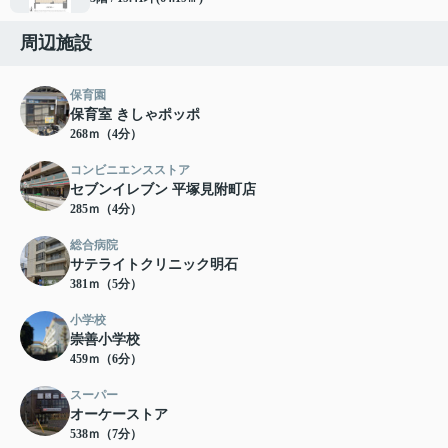
周辺施設
保育園
保育室 きしゃポッポ
268ｍ（4分）
コンビニエンスストア
セブンイレブン 平塚見附町店
285ｍ（4分）
総合病院
サテライトクリニック明石
381ｍ（5分）
小学校
崇善小学校
459ｍ（6分）
スーパー
オーケーストア
538ｍ（7分）