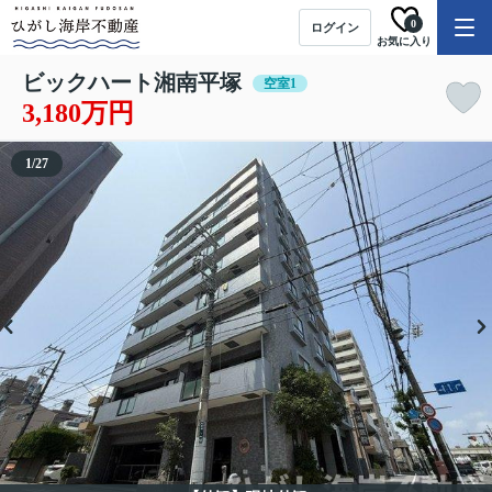
0
ログイン
お気に入り
ビックハート湘南平塚
空室1
3,180万円
1
/
27