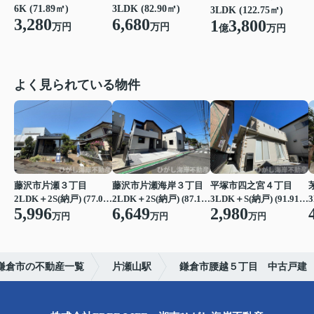
6K (71.89㎡)
3LDK (82.90㎡)
3LDK (122.75㎡)
3,280
6,680
1
3,800
万円
万円
億
万円
よく見られている物件
藤沢市片瀬３丁目
藤沢市片瀬海岸３丁目
平塚市四之宮４丁目
2LDK＋2S(納戸) (77.07㎡)
2LDK＋2S(納戸) (87.15㎡)
3LDK＋S(納戸) (91.91㎡)
3
5,996
6,649
2,980
万円
万円
万円
鎌倉市の不動産一覧
片瀬山駅
鎌倉市腰越５丁目 中古戸建