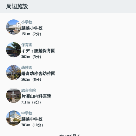
周辺施設
小学校
腰越小学校
151ｍ（2分）
保育園
キディ腰越保育園
362ｍ（5分）
幼稚園
鎌倉幼稚舎幼稚園
562ｍ（8分）
総合病院
片瀬山内科医院
711ｍ（9分）
中学校
腰越中学校
783ｍ（10分）