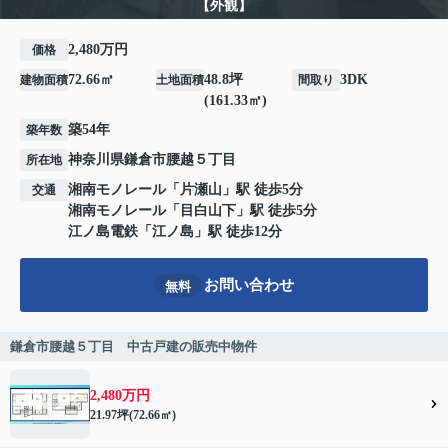
【外観】
2,480万円
価格
72.66㎡
48.8坪
3DK
建物面積
土地面積
間取り
(161.33㎡)
築54年
築年数
神奈川県
鎌倉市
腰越
５丁目
所在地
湘南モノレール
「
片瀬山
」駅 徒歩5分
交通
湘南モノレール
「
目白山下
」駅 徒歩5分
江ノ島電鉄
「
江ノ島
」駅 徒歩12分
お問い合わせ
無料
鎌倉市腰越５丁目 中古戸建の販売中物件
2,480万円
21.97坪(72.66㎡)