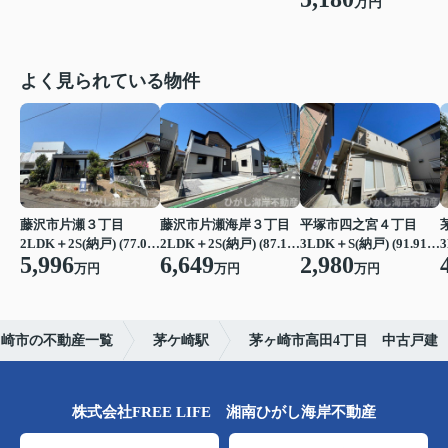
万円
よく見られている物件
藤沢市片瀬３丁目
藤沢市片瀬海岸３丁目
平塚市四之宮４丁目
2LDK＋2S(納戸) (77.07㎡)
2LDK＋2S(納戸) (87.15㎡)
3LDK＋S(納戸) (91.91㎡)
3
5,996
6,649
2,980
万円
万円
万円
ヶ崎市の不動産一覧
茅ケ崎駅
茅ヶ崎市高田4丁目 中古戸建
株式会社FREE LIFE 湘南ひがし海岸不動産