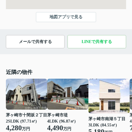
地図アプリで見る
メールで共有する
LINEで共有する
近隣の物件
茅ヶ崎市十間坂２丁目
茅ヶ崎市堤
茅ヶ崎市南湖５丁目
2SLDK (97.71㎡)
4LDK (96.87㎡)
4
3LDK (84.55㎡)
4,280
4,490
万円
万円
5,180