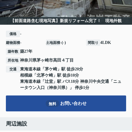
【前面道路含む現地写真】新規リフォーム完了！ 現地外観
-
価格
-
-(-)
4LDK
建物面積
土地面積
間取り
築27年
築年数
神奈川県
茅ヶ崎市
高田
４丁目
所在地
東海道本線
「
茅ケ崎
」駅 徒歩20分
交通
相模線
「
北茅ケ崎
」駅 徒歩10分
東海道本線
「
辻堂
」駅 バス18分 神奈川中央交通「ニュ
ータウン入口（神奈川県）」 停歩1分
お問い合わせ
無料
周辺施設