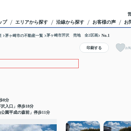
営
ップ
エリアから探す
沿線から探す
お客様の声
お
茅ヶ崎市芹沢 売地 全2区画
産
茅ヶ崎市の不動産一覧
No.1
印刷する
お気
歩8分
沢入口」停歩18分
公園平成の森前」停歩11分