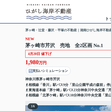
ト
茅ヶ崎・辻堂・藤沢・平塚の不動産｜湘南ひがし海岸不動
NEW
茅ヶ崎市芹沢 売地 全2区画 No.1
4月20日 値下げ
1,980
万円
支払いシミュレーション
神奈川県
茅ヶ崎市
芹沢
相模線「香川」駅バス9分「里山公園平成の森前」停
東海道本線「茅ケ崎」駅バス23分神奈川中央交通「芹
相模線「北茅ケ崎」駅バス10分神奈川中央交通「里山
1
/
6