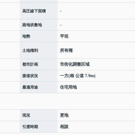
高圧線下面積
-
路地状敷地
-
地勢
平坦
土地権利
所有権
都市計画
市街化調整区域
接道状況
一方(南 公道 7.9m)
最適用途
住宅用地
現況
更地
引渡時期
相談