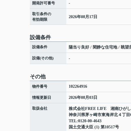
開発許可番号
-
取引条件の
2026年08月17日
有効期限
設備条件
設備条件
陽当り良好 / 閑静な住宅地 / 眺望良
設備(その他)
-
その他
物件番号
102264916
情報更新日
2026年08月03日
取扱会社
株式会社FREE LIFE 湘南ひが
神奈川県茅ヶ崎市東海岸北４丁目6-
TEL:0120-00-4643
国土交通大臣 (1) 第10517号