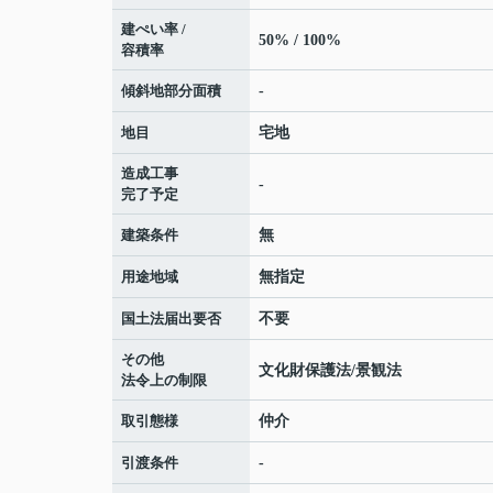
建ぺい率 /
50% / 100%
容積率
傾斜地部分面積
-
地目
宅地
造成工事
-
完了予定
建築条件
無
用途地域
無指定
国土法届出要否
不要
その他
文化財保護法/景観法
法令上の制限
取引態様
仲介
引渡条件
-