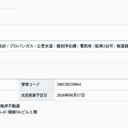
好 / プロパンガス / 公営水道 / 個別浄化槽 / 電気有 / 駐車2台可 / 南道
管理コード
100138259064
次回更新予定日
2026年08月17日
し海岸不動産
43 湘南SKビル１階