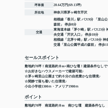
坪単価
28.64万円(69.13坪)
所在地
神奈川県
茅ヶ崎市
芹沢
相模線
「
香川
」駅 バス9分 「里山
森前」 停歩8分
東海道本線
「
茅ケ崎
」駅 バス23分
交通
央交通「芹沢入口」 停歩18分
相模線
「
北茅ケ崎
」駅 バス10分 
交通「里山公園平成の森前」 停歩1
セールスポイント
敷地約70坪！南道路約８m×南ひな壇！建築条件なしで
☆お好きなハウスメーカーで建築可能♪
☆茅ヶ崎里山公園まで約６分の自然豊かな住環境♪
☆閑静で落ち着いた住環境♪
小出小学校1300ｍ・アメリア1900ｍ
ポイント
敷地約70坪
南道路約８m
南ひな壇
建築条件なし