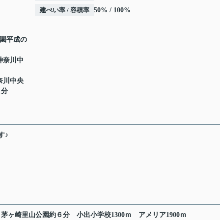
建ぺい率 / 容積率
50% / 100%
公園平成の
 神奈川中
神奈川中央
1分
す♪
茅ヶ崎里山公園約６分
小出小学校1300ｍ
アメリア1900ｍ